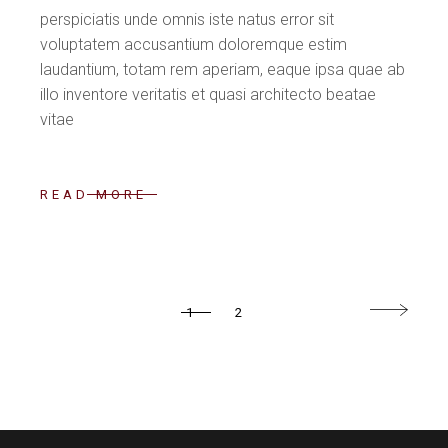
perspiciatis unde omnis iste natus error sit
voluptatem accusantium doloremque estim
laudantium, totam rem aperiam, eaque ipsa quae ab
illo inventore veritatis et quasi architecto beatae
vitae
READ MORE
1
2